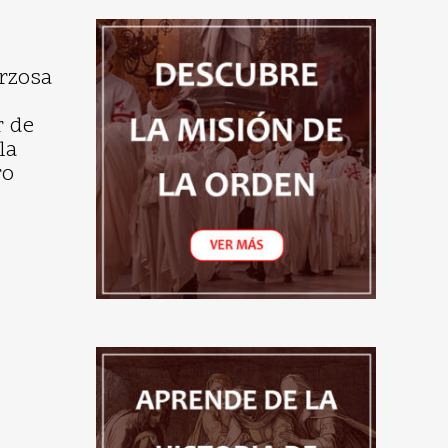
e
erzosa
r de
la
ro