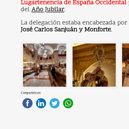
Lugartenencia de España Occidental
del
Año Jubilar
.
La delegación estaba encabezada por S
José Carlos Sanjuán y Monforte
.
Compartelo en: