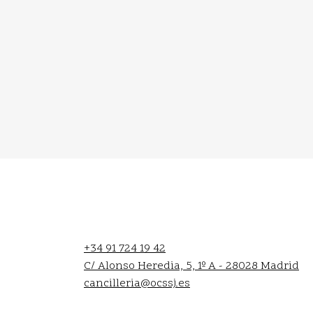
+34 91 724 19 42
C/ Alonso Heredia, 5, 1º A - 28028 Madrid
cancilleria@ocssj.es